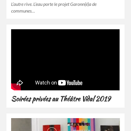
L’autre rive. L’eau porte le projet Garonn(é)a de
communes…
Soirées privées au Théâtre Vidal 2019